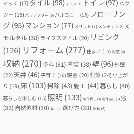
タイル
(98)
トイレ
(97)
イッチ
(17)
ハウ
テラス
(4)
フローリン
ツー
(18)
バルコニー
(15)
バリアフリー
(6)
グ
(95)
マンション
(77)
メリット
(7)
メンテナンス
(8)
リビング
モルタル
(38)
ライフスタイル
(20)
リフォーム
(277)
(126)
住まい
(15)
内窓
(6)
収納
(270)
壁
(96)
塗料
(31)
塗装
(38)
外壁
天井
(46)
(22)
対策
(24)
寝室
(20)
小上が
子育て
(16)
床
(103)
掃除
(43)
施工
(44)
暮らし
(40)
り
(19)
照明
(133)
窓
暮らしを楽しむ
(15)
物件探し
(3)
物件選び
(3)
(32)
自然素材
(30)
選び方
(28)
配管
(6)
違い
(3)