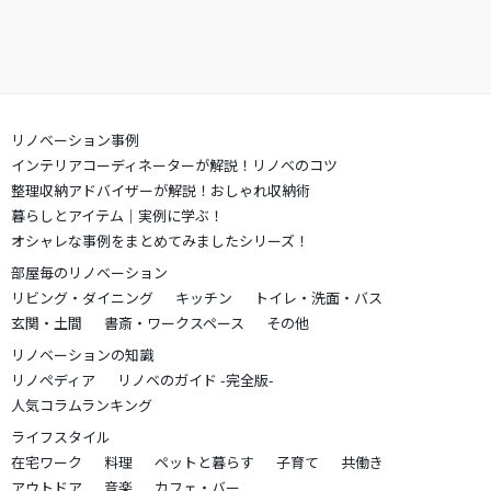
リノベーション事例
インテリアコーディネーターが解説！リノベのコツ
整理収納アドバイザーが解説！おしゃれ収納術
暮らしとアイテム｜実例に学ぶ！
オシャレな事例をまとめてみましたシリーズ！
部屋毎のリノベーション
リビング・ダイニング
キッチン
トイレ・洗面・バス
玄関・土間
書斎・ワークスペース
その他
リノベーションの知識
リノペディア
リノベのガイド -完全版-
人気コラムランキング
ライフスタイル
在宅ワーク
料理
ペットと暮らす
子育て
共働き
アウトドア
音楽
カフェ・バー