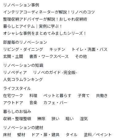
リノベーション事例
インテリアコーディネーターが解説！リノベのコツ
整理収納アドバイザーが解説！おしゃれ収納術
暮らしとアイテム｜実例に学ぶ！
オシャレな事例をまとめてみましたシリーズ！
部屋毎のリノベーション
リビング・ダイニング
キッチン
トイレ・洗面・バス
玄関・土間
書斎・ワークスペース
その他
リノベーションの知識
リノペディア
リノベのガイド -完全版-
人気コラムランキング
ライフスタイル
在宅ワーク
料理
ペットと暮らす
子育て
共働き
アウトドア
音楽
カフェ・バー
暮らしのお悩み
収納・整理整頓
掃除
狭い
暗い
湿気
リノベーションの建材
床材
壁材
ドア・扉・建具
タイル
塗料／ペイント