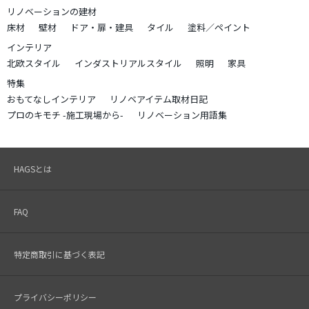
リノベーションの建材
床材
壁材
ドア・扉・建具
タイル
塗料／ペイント
インテリア
北欧スタイル
インダストリアルスタイル
照明
家具
特集
おもてなしインテリア
リノベアイテム取材日記
プロのキモチ -施工現場から-
リノベーション用語集
HAGSとは
FAQ
特定商取引に基づく表記
プライバシーポリシー