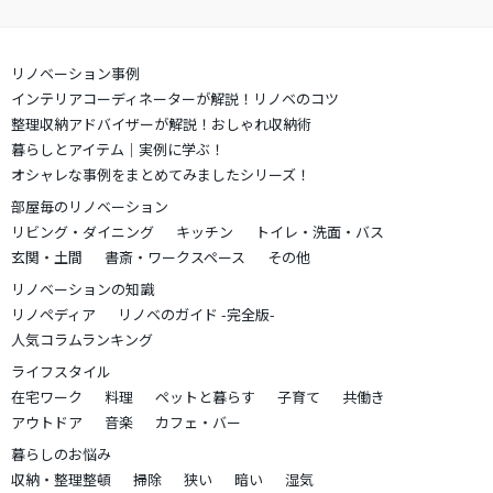
リノベーション事例
インテリアコーディネーターが解説！リノベのコツ
整理収納アドバイザーが解説！おしゃれ収納術
暮らしとアイテム｜実例に学ぶ！
オシャレな事例をまとめてみましたシリーズ！
部屋毎のリノベーション
リビング・ダイニング
キッチン
トイレ・洗面・バス
玄関・土間
書斎・ワークスペース
その他
リノベーションの知識
リノペディア
リノベのガイド -完全版-
人気コラムランキング
ライフスタイル
在宅ワーク
料理
ペットと暮らす
子育て
共働き
アウトドア
音楽
カフェ・バー
暮らしのお悩み
収納・整理整頓
掃除
狭い
暗い
湿気