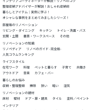
インテリアコーディネーターが解説！リノベのコツ
整理収納アドバイザーが解説！おしゃれ収納術
暮らしとアイテム｜実例に学ぶ！
オシャレな事例をまとめてみましたシリーズ！
部屋毎のリノベーション
リビング・ダイニング
キッチン
トイレ・洗面・バス
玄関・土間
書斎・ワークスペース
その他
リノベーションの知識
リノペディア
リノベのガイド -完全版-
人気コラムランキング
ライフスタイル
在宅ワーク
料理
ペットと暮らす
子育て
共働き
アウトドア
音楽
カフェ・バー
暮らしのお悩み
収納・整理整頓
掃除
狭い
暗い
湿気
リノベーションの建材
床材
壁材
ドア・扉・建具
タイル
塗料／ペイント
インテリア