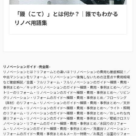
「鏝（こて）」とは何か？｜誰でもわかる
リノベ用語集
リノベーションガイド -完全版-
リノベーションとは？リフォームとの違いは？リノベーションの費用も徹底解説！
中古マンションをリフォーム・リノベーション〜後悔しないための注意点や費用相場
など徹底解説
全面・フルリフォーム・フルリノベーションのガイド〜種類・費用・
事例まとめ〜
キッチンリノベーションのガイド〜種類・費用・事例まとめ〜
パン
トリーのリフォーム・リノベーションのガイド〜種類・費用・事例まとめ〜
リビン
グリノベーション・リフォームのガイド〜種類・費用・事例まとめ
フローリング
（床材）のリフォーム・リノベーションのガイド〜種類・費用・事例まとめ〜
天井
のリフォーム・リノベーションのガイド〜種類・費用・事例まとめ〜
ライト・照明
のリフォーム・リノベーションのガイド〜種類・費用・事例まとめ〜
おしゃれな内
装リフォーム・リノベーションのガイド〜種類・費用・事例まとめ〜
壁紙クロスリ
ノベーション・リフォームのガイド〜種類・費用・事例まとめ
水回りのリフォー
ム・リノベーションのガイド〜種類・費用・事例まとめ〜
洗面台リノベーション・
リフォームのガイド〜費用・事例まとめ＆メーカー特徴〜
お風呂・浴室のリフォー