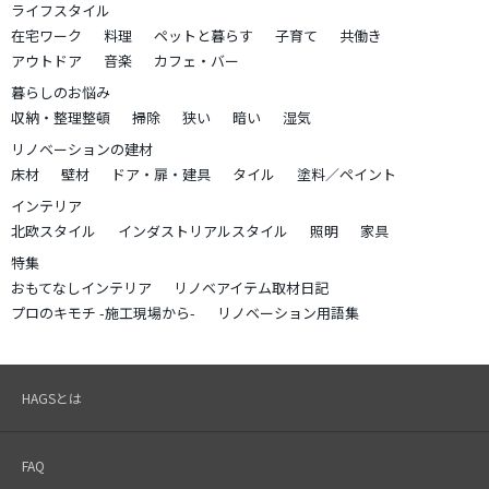
ライフスタイル
在宅ワーク
料理
ペットと暮らす
子育て
共働き
アウトドア
音楽
カフェ・バー
暮らしのお悩み
収納・整理整頓
掃除
狭い
暗い
湿気
リノベーションの建材
床材
壁材
ドア・扉・建具
タイル
塗料／ペイント
インテリア
北欧スタイル
インダストリアルスタイル
照明
家具
特集
おもてなしインテリア
リノベアイテム取材日記
プロのキモチ -施工現場から-
リノベーション用語集
HAGSとは
FAQ