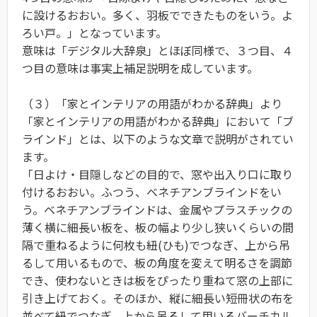
に設けるおおい。多く、羽板でできたものをいう。よ
ろい戸。」となっています。
意味は「デジタル大辞泉」とほぼ同様で、３つ目、４
つ目の意味は事実上補足説明を成しています。
（３）「家とインテリアの用語がわかる辞典」より
「家とインテリアの用語がわかる辞典」において「ブ
ラインド」とは、以下のような文章で説明がされてい
ます。
「日よけ・目隠しなどの目的で、窓や出入り口に取り
付けるおおい。ふつう、ベネチアンブラインドをい
う。ベネチアンブラインドは、金属やプラスチックの
薄く横に細長い板を、板の幅より少し狭いくらいの間
隔で重ねるように何枚も紐(ひも)でつなぎ、上から吊
るして用いるもので、板の角度を変えて明るさを調節
でき、使わないときは板をぴったり重ねて窓の上部に
引き上げておく。そのほか、縦に細長い短冊状の布を
並べて紐でつなぎ、上から吊るして用いるバーチカル