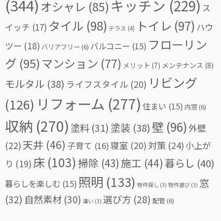
(344)
キッチン
(229)
オシャレ
(85)
ス
タイル
(98)
トイレ
(97)
イッチ
(17)
ハウ
テラス
(4)
フローリン
ツー
(18)
バルコニー
(15)
バリアフリー
(6)
グ
(95)
マンション
(77)
メリット
(7)
メンテナンス
(8)
リビング
モルタル
(38)
ライフスタイル
(20)
リフォーム
(277)
(126)
住まい
(15)
内窓
(6)
収納
(270)
壁
(96)
塗料
(31)
塗装
(38)
外壁
天井
(46)
(22)
対策
(24)
寝室
(20)
小上が
子育て
(16)
床
(103)
掃除
(43)
施工
(44)
暮らし
(40)
り
(19)
照明
(133)
窓
暮らしを楽しむ
(15)
物件探し
(3)
物件選び
(3)
(32)
自然素材
(30)
選び方
(28)
配管
(6)
違い
(3)