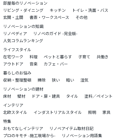
部屋毎のリノベーション
リビング・ダイニング
キッチン
トイレ・洗面・バス
玄関・土間
書斎・ワークスペース
その他
リノベーションの知識
リノペディア
リノベのガイド -完全版-
人気コラムランキング
ライフスタイル
在宅ワーク
料理
ペットと暮らす
子育て
共働き
アウトドア
音楽
カフェ・バー
暮らしのお悩み
収納・整理整頓
掃除
狭い
暗い
湿気
リノベーションの建材
床材
壁材
ドア・扉・建具
タイル
塗料／ペイント
インテリア
北欧スタイル
インダストリアルスタイル
照明
家具
特集
おもてなしインテリア
リノベアイテム取材日記
プロのキモチ -施工現場から-
リノベーション用語集