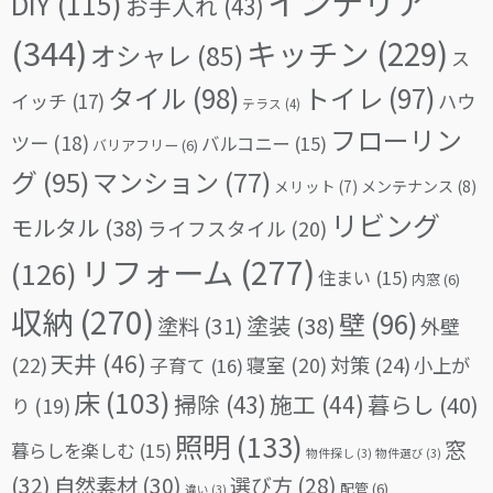
インテリア
DIY
(115)
お手入れ
(43)
(344)
キッチン
(229)
オシャレ
(85)
ス
タイル
(98)
トイレ
(97)
イッチ
(17)
ハウ
テラス
(4)
フローリン
ツー
(18)
バルコニー
(15)
バリアフリー
(6)
グ
(95)
マンション
(77)
メリット
(7)
メンテナンス
(8)
リビング
モルタル
(38)
ライフスタイル
(20)
リフォーム
(277)
(126)
住まい
(15)
内窓
(6)
収納
(270)
壁
(96)
塗料
(31)
塗装
(38)
外壁
天井
(46)
(22)
対策
(24)
寝室
(20)
小上が
子育て
(16)
床
(103)
掃除
(43)
施工
(44)
暮らし
(40)
り
(19)
照明
(133)
窓
暮らしを楽しむ
(15)
物件探し
(3)
物件選び
(3)
(32)
自然素材
(30)
選び方
(28)
配管
(6)
違い
(3)