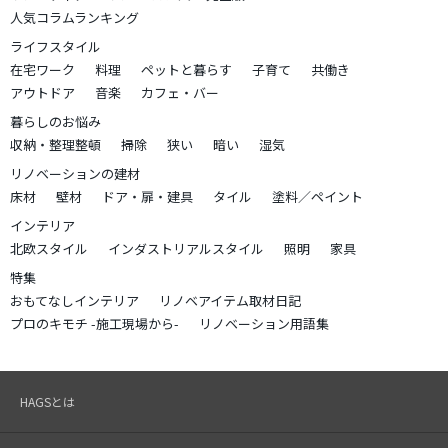
人気コラムランキング
ライフスタイル
在宅ワーク
料理
ペットと暮らす
子育て
共働き
アウトドア
音楽
カフェ・バー
暮らしのお悩み
収納・整理整頓
掃除
狭い
暗い
湿気
リノベーションの建材
床材
壁材
ドア・扉・建具
タイル
塗料／ペイント
インテリア
北欧スタイル
インダストリアルスタイル
照明
家具
特集
おもてなしインテリア
リノベアイテム取材日記
プロのキモチ -施工現場から-
リノベーション用語集
HAGSとは