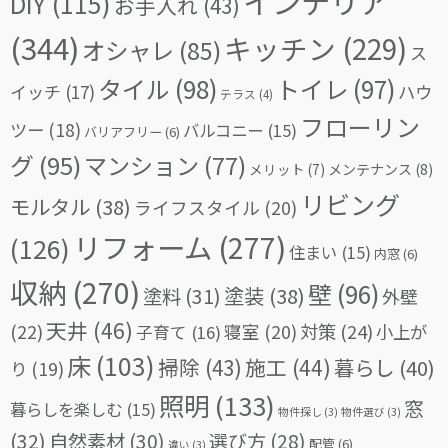
インテリア
DIY
(115)
お手入れ
(43)
(344)
キッチン
(229)
オシャレ
(85)
ス
タイル
(98)
トイレ
(97)
イッチ
(17)
ハウ
テラス
(4)
フローリン
ツー
(18)
バルコニー
(15)
バリアフリー
(6)
グ
(95)
マンション
(77)
メリット
(7)
メンテナンス
(8)
リビング
モルタル
(38)
ライフスタイル
(20)
リフォーム
(277)
(126)
住まい
(15)
内窓
(6)
収納
(270)
壁
(96)
塗料
(31)
塗装
(38)
外壁
天井
(46)
(22)
対策
(24)
寝室
(20)
小上が
子育て
(16)
床
(103)
掃除
(43)
施工
(44)
暮らし
(40)
り
(19)
照明
(133)
窓
暮らしを楽しむ
(15)
物件探し
(3)
物件選び
(3)
(32)
自然素材
(30)
選び方
(28)
配管
(6)
違い
(3)