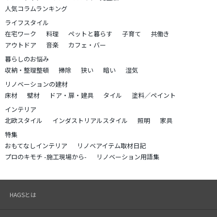
人気コラムランキング
ライフスタイル
在宅ワーク
料理
ペットと暮らす
子育て
共働き
アウトドア
音楽
カフェ・バー
暮らしのお悩み
収納・整理整頓
掃除
狭い
暗い
湿気
リノベーションの建材
床材
壁材
ドア・扉・建具
タイル
塗料／ペイント
インテリア
北欧スタイル
インダストリアルスタイル
照明
家具
特集
おもてなしインテリア
リノベアイテム取材日記
プロのキモチ -施工現場から-
リノベーション用語集
HAGSとは