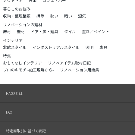
アウトドア
音楽
カフェ・バー
暮らしのお悩み
収納・整理整頓
掃除
狭い
暗い
湿気
リノベーションの建材
床材
壁材
ドア・扉・建具
タイル
塗料／ペイント
インテリア
北欧スタイル
インダストリアルスタイル
照明
家具
特集
おもてなしインテリア
リノベアイテム取材日記
プロのキモチ -施工現場から-
リノベーション用語集
HAGSとは
FAQ
特定商取引に基づく表記