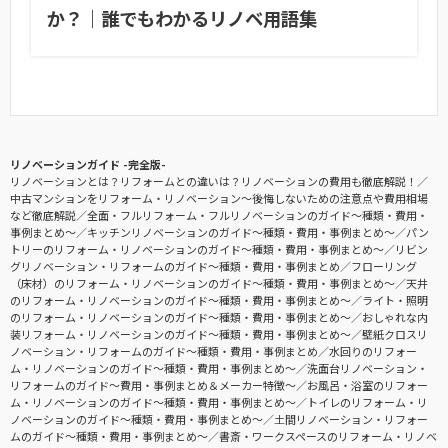
か？｜誰でもわかるリノベ用語集
リノベーションガイド -完全版-
リノベーションとは？リフォームとの違いは？リノベーションの費用も徹底解説！
中古マンションをリフォーム・リノベーション〜後悔しないための注意点や費用相場
など徹底解説
全面・フルリフォーム・フルリノベーションのガイド〜種類・費用・
事例まとめ〜
キッチンリノベーションのガイド〜種類・費用・事例まとめ〜
パン
トリーのリフォーム・リノベーションのガイド〜種類・費用・事例まとめ〜
リビン
グリノベーション・リフォームのガイド〜種類・費用・事例まとめ
フローリング
（床材）のリフォーム・リノベーションのガイド〜種類・費用・事例まとめ〜
天井
のリフォーム・リノベーションのガイド〜種類・費用・事例まとめ〜
ライト・照明
のリフォーム・リノベーションのガイド〜種類・費用・事例まとめ〜
おしゃれな内
装リフォーム・リノベーションのガイド〜種類・費用・事例まとめ〜
壁紙クロスリ
ノベーション・リフォームのガイド〜種類・費用・事例まとめ
水回りのリフォー
ム・リノベーションのガイド〜種類・費用・事例まとめ〜
洗面台リノベーション・
リフォームのガイド〜費用・事例まとめ＆メーカー特徴〜
お風呂・浴室のリフォー
ム・リノベーションのガイド〜種類・費用・事例まとめ〜
トイレのリフォーム・リ
ノベーションのガイド〜種類・費用・事例まとめ〜
土間リノベーション・リフォー
ムのガイド〜種類・費用・事例まとめ〜
書斎・ワークスペースのリフォーム・リノベ