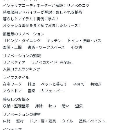
インテリアコーディネーターが解説！リノベのコツ
整理収納アドバイザーが解説！おしゃれ収納術
暮らしとアイテム｜実例に学ぶ！
オシャレな事例をまとめてみましたシリーズ！
部屋毎のリノベーション
リビング・ダイニング
キッチン
トイレ・洗面・バス
玄関・土間
書斎・ワークスペース
その他
リノベーションの知識
リノペディア
リノベのガイド -完全版-
人気コラムランキング
ライフスタイル
在宅ワーク
料理
ペットと暮らす
子育て
共働き
アウトドア
音楽
カフェ・バー
暮らしのお悩み
収納・整理整頓
掃除
狭い
暗い
湿気
リノベーションの建材
床材
壁材
ドア・扉・建具
タイル
塗料／ペイント
インテリア