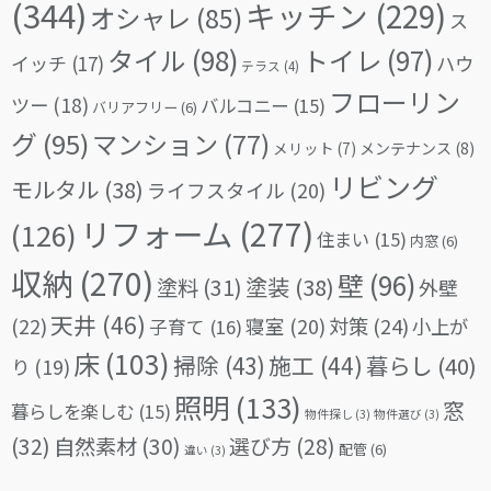
(344)
キッチン
(229)
オシャレ
(85)
ス
タイル
(98)
トイレ
(97)
イッチ
(17)
ハウ
テラス
(4)
フローリン
ツー
(18)
バルコニー
(15)
バリアフリー
(6)
グ
(95)
マンション
(77)
メリット
(7)
メンテナンス
(8)
リビング
モルタル
(38)
ライフスタイル
(20)
リフォーム
(277)
(126)
住まい
(15)
内窓
(6)
収納
(270)
壁
(96)
塗料
(31)
塗装
(38)
外壁
天井
(46)
(22)
対策
(24)
寝室
(20)
小上が
子育て
(16)
床
(103)
掃除
(43)
施工
(44)
暮らし
(40)
り
(19)
照明
(133)
窓
暮らしを楽しむ
(15)
物件探し
(3)
物件選び
(3)
(32)
自然素材
(30)
選び方
(28)
配管
(6)
違い
(3)