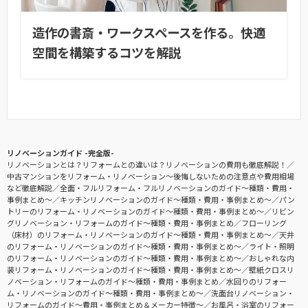
造作の書斎・ワークスペースを作る。快適
空間を構築するコツを解説
リノベーションガイド -完全版-
リノベーションとは？リフォームとの違いは？リノベーションの費用も徹底解説！
中古マンションをリフォーム・リノベーション〜後悔しないための注意点や費用相場
など徹底解説
全面・フルリフォーム・フルリノベーションのガイド〜種類・費用・
事例まとめ〜
キッチンリノベーションのガイド〜種類・費用・事例まとめ〜
パン
トリーのリフォーム・リノベーションのガイド〜種類・費用・事例まとめ〜
リビン
グリノベーション・リフォームのガイド〜種類・費用・事例まとめ
フローリング
（床材）のリフォーム・リノベーションのガイド〜種類・費用・事例まとめ〜
天井
のリフォーム・リノベーションのガイド〜種類・費用・事例まとめ〜
ライト・照明
のリフォーム・リノベーションのガイド〜種類・費用・事例まとめ〜
おしゃれな内
装リフォーム・リノベーションのガイド〜種類・費用・事例まとめ〜
壁紙クロスリ
ノベーション・リフォームのガイド〜種類・費用・事例まとめ
水回りのリフォー
ム・リノベーションのガイド〜種類・費用・事例まとめ〜
洗面台リノベーション・
リフォームのガイド〜費用・事例まとめ＆メーカー特徴〜
お風呂・浴室のリフォー