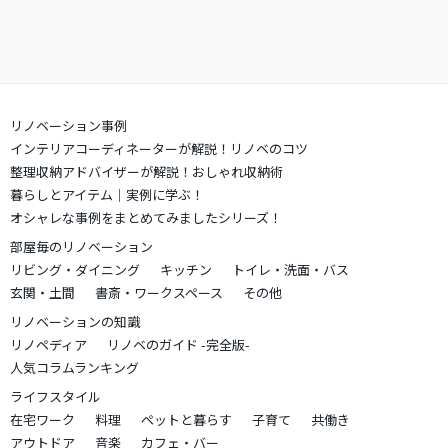
リノベーション事例
インテリアコーディネーターが解説！リノベのコツ
整理収納アドバイザーが解説！おしゃれ収納術
暮らしとアイテム｜実例に学ぶ！
オシャレな事例をまとめてみましたシリーズ！
部屋毎のリノベーション
リビング・ダイニング
キッチン
トイレ・洗面・バス
玄関・土間
書斎・ワークスペース
その他
リノベーションの知識
リノペディア
リノベのガイド -完全版-
人気コラムランキング
ライフスタイル
在宅ワーク
料理
ペットと暮らす
子育て
共働き
アウトドア
音楽
カフェ・バー