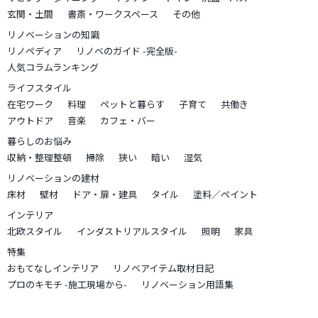
玄関・土間
書斎・ワークスペース
その他
リノベーションの知識
リノペディア
リノベのガイド -完全版-
人気コラムランキング
ライフスタイル
在宅ワーク
料理
ペットと暮らす
子育て
共働き
アウトドア
音楽
カフェ・バー
暮らしのお悩み
収納・整理整頓
掃除
狭い
暗い
湿気
リノベーションの建材
床材
壁材
ドア・扉・建具
タイル
塗料／ペイント
インテリア
北欧スタイル
インダストリアルスタイル
照明
家具
特集
おもてなしインテリア
リノベアイテム取材日記
プロのキモチ -施工現場から-
リノベーション用語集