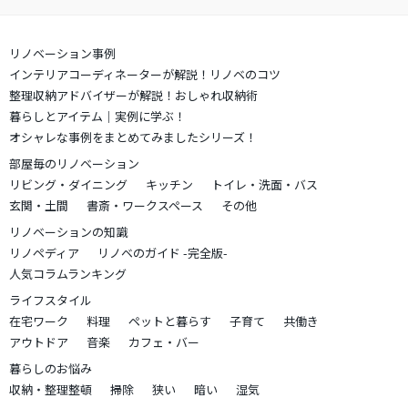
リノベーション事例
インテリアコーディネーターが解説！リノベのコツ
整理収納アドバイザーが解説！おしゃれ収納術
暮らしとアイテム｜実例に学ぶ！
オシャレな事例をまとめてみましたシリーズ！
部屋毎のリノベーション
リビング・ダイニング
キッチン
トイレ・洗面・バス
玄関・土間
書斎・ワークスペース
その他
リノベーションの知識
リノペディア
リノベのガイド -完全版-
人気コラムランキング
ライフスタイル
在宅ワーク
料理
ペットと暮らす
子育て
共働き
アウトドア
音楽
カフェ・バー
暮らしのお悩み
収納・整理整頓
掃除
狭い
暗い
湿気