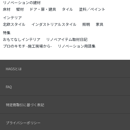
リノベーションの建材
床材
壁材
ドア・扉・建具
タイル
塗料／ペイント
インテリア
北欧スタイル
インダストリアルスタイル
照明
家具
特集
おもてなしインテリア
リノベアイテム取材日記
プロのキモチ -施工現場から-
リノベーション用語集
HAGSとは
FAQ
特定商取引に基づく表記
プライバシーポリシー