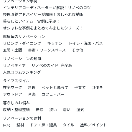
リノベーション事例
インテリアコーディネーターが解説！リノベのコツ
整理収納アドバイザーが解説！おしゃれ収納術
暮らしとアイテム｜実例に学ぶ！
オシャレな事例をまとめてみましたシリーズ！
部屋毎のリノベーション
リビング・ダイニング
キッチン
トイレ・洗面・バス
玄関・土間
書斎・ワークスペース
その他
リノベーションの知識
リノペディア
リノベのガイド -完全版-
人気コラムランキング
ライフスタイル
在宅ワーク
料理
ペットと暮らす
子育て
共働き
アウトドア
音楽
カフェ・バー
暮らしのお悩み
収納・整理整頓
掃除
狭い
暗い
湿気
リノベーションの建材
床材
壁材
ドア・扉・建具
タイル
塗料／ペイント