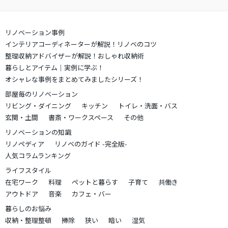
リノベーション事例
インテリアコーディネーターが解説！リノベのコツ
整理収納アドバイザーが解説！おしゃれ収納術
暮らしとアイテム｜実例に学ぶ！
オシャレな事例をまとめてみましたシリーズ！
部屋毎のリノベーション
リビング・ダイニング
キッチン
トイレ・洗面・バス
玄関・土間
書斎・ワークスペース
その他
リノベーションの知識
リノペディア
リノベのガイド -完全版-
人気コラムランキング
ライフスタイル
在宅ワーク
料理
ペットと暮らす
子育て
共働き
アウトドア
音楽
カフェ・バー
暮らしのお悩み
収納・整理整頓
掃除
狭い
暗い
湿気