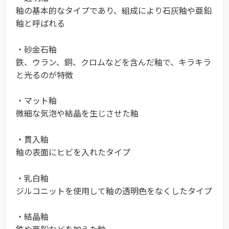
釉の基本的なタイプであり、組成により石灰釉や亜鉛
釉と呼ばれる
・砂金石釉
鉄、ウラン、銅、クロムなどを含んだ釉で、キラキラ
と光るのが特徴
・マット釉
微細な気泡や結晶を生じさせた釉
・貫入釉
釉の表面にヒビを入れたタイプ
・乳白釉
ジルコニットを使用して釉の透明色をなくしたタイプ
・結晶釉