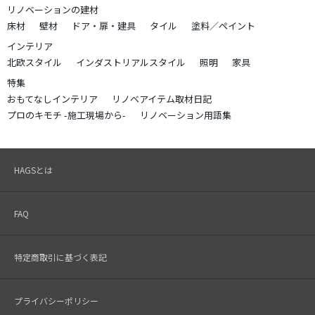
リノベーションの建材
床材
壁材
ドア・扉・建具
タイル
塗料／ペイント
インテリア
北欧スタイル
インダストリアルスタイル
照明
家具
特集
おもてなしインテリア
リノベアイテム取材日記
プロのキモチ -施工現場から-
リノベーション用語集
HAGSとは
FAQ
特定商取引に基づく表記
プライバシーポリシー