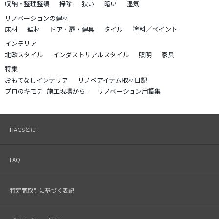
収納・整理整頓
掃除
狭い
暗い
湿気
リノベーションの建材
床材
壁材
ドア・扉・建具
タイル
塗料／ペイント
インテリア
北欧スタイル
インダストリアルスタイル
照明
家具
特集
おもてなしインテリア
リノベアイテム取材日記
プロのキモチ -施工現場から-
リノベーション用語集
HAGSとは
FAQ
特定商取引に基づく表記