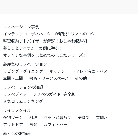
リノベーション事例
インテリアコーディネーターが解説！リノベのコツ
整理収納アドバイザーが解説！おしゃれ収納術
暮らしとアイテム｜実例に学ぶ！
オシャレな事例をまとめてみましたシリーズ！
部屋毎のリノベーション
リビング・ダイニング
キッチン
トイレ・洗面・バス
玄関・土間
書斎・ワークスペース
その他
リノベーションの知識
リノペディア
リノベのガイド -完全版-
人気コラムランキング
ライフスタイル
在宅ワーク
料理
ペットと暮らす
子育て
共働き
アウトドア
音楽
カフェ・バー
暮らしのお悩み