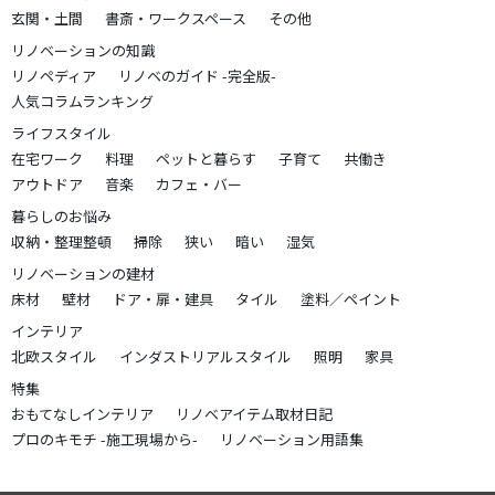
玄関・土間
書斎・ワークスペース
その他
リノベーションの知識
リノペディア
リノベのガイド -完全版-
人気コラムランキング
ライフスタイル
在宅ワーク
料理
ペットと暮らす
子育て
共働き
アウトドア
音楽
カフェ・バー
暮らしのお悩み
収納・整理整頓
掃除
狭い
暗い
湿気
リノベーションの建材
床材
壁材
ドア・扉・建具
タイル
塗料／ペイント
インテリア
北欧スタイル
インダストリアルスタイル
照明
家具
特集
おもてなしインテリア
リノベアイテム取材日記
プロのキモチ -施工現場から-
リノベーション用語集