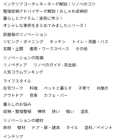
インテリアコーディネーターが解説！リノベのコツ
整理収納アドバイザーが解説！おしゃれ収納術
暮らしとアイテム｜実例に学ぶ！
オシャレな事例をまとめてみましたシリーズ！
部屋毎のリノベーション
リビング・ダイニング
キッチン
トイレ・洗面・バス
玄関・土間
書斎・ワークスペース
その他
リノベーションの知識
リノペディア
リノベのガイド -完全版-
人気コラムランキング
ライフスタイル
在宅ワーク
料理
ペットと暮らす
子育て
共働き
アウトドア
音楽
カフェ・バー
暮らしのお悩み
収納・整理整頓
掃除
狭い
暗い
湿気
リノベーションの建材
床材
壁材
ドア・扉・建具
タイル
塗料／ペイント
インテリア