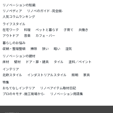
リノベーションの知識
リノペディア
リノベのガイド -完全版-
人気コラムランキング
ライフスタイル
在宅ワーク
料理
ペットと暮らす
子育て
共働き
アウトドア
音楽
カフェ・バー
暮らしのお悩み
収納・整理整頓
掃除
狭い
暗い
湿気
リノベーションの建材
床材
壁材
ドア・扉・建具
タイル
塗料／ペイント
インテリア
北欧スタイル
インダストリアルスタイル
照明
家具
特集
おもてなしインテリア
リノベアイテム取材日記
プロのキモチ -施工現場から-
リノベーション用語集