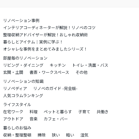
リノベーション事例
インテリアコーディネーターが解説！リノベのコツ
整理収納アドバイザーが解説！おしゃれ収納術
暮らしとアイテム｜実例に学ぶ！
オシャレな事例をまとめてみましたシリーズ！
部屋毎のリノベーション
リビング・ダイニング
キッチン
トイレ・洗面・バス
玄関・土間
書斎・ワークスペース
その他
リノベーションの知識
リノペディア
リノベのガイド -完全版-
人気コラムランキング
ライフスタイル
在宅ワーク
料理
ペットと暮らす
子育て
共働き
アウトドア
音楽
カフェ・バー
暮らしのお悩み
収納・整理整頓
掃除
狭い
暗い
湿気