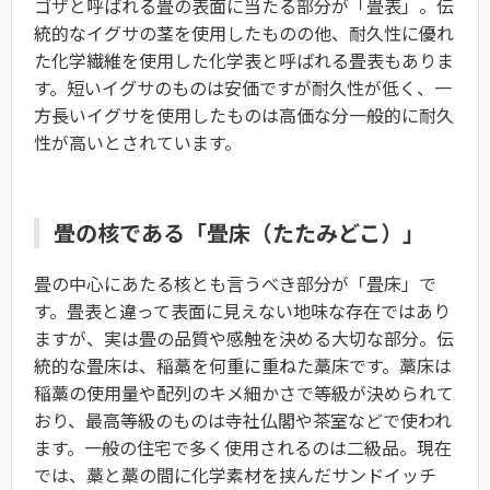
ゴザと呼ばれる畳の表面に当たる部分が「畳表」。伝
統的なイグサの茎を使用したものの他、耐久性に優れ
た化学繊維を使用した化学表と呼ばれる畳表もありま
す。短いイグサのものは安価ですが耐久性が低く、一
方長いイグサを使用したものは高価な分一般的に耐久
性が高いとされています。
畳の核である「畳床（たたみどこ）」
畳の中心にあたる核とも言うべき部分が「畳床」で
す。畳表と違って表面に見えない地味な存在ではあり
ますが、実は畳の品質や感触を決める大切な部分。伝
統的な畳床は、稲藁を何重に重ねた藁床です。藁床は
稲藁の使用量や配列のキメ細かさで等級が決められて
おり、最高等級のものは寺社仏閣や茶室などで使われ
ます。一般の住宅で多く使用されるのは二級品。現在
では、藁と藁の間に化学素材を挟んだサンドイッチ