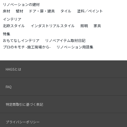
リノベーションの建材
床材
壁材
ドア・扉・建具
タイル
塗料／ペイント
インテリア
北欧スタイル
インダストリアルスタイル
照明
家具
特集
おもてなしインテリア
リノベアイテム取材日記
プロのキモチ -施工現場から-
リノベーション用語集
HAGSとは
FAQ
特定商取引に基づく表記
プライバシーポリシー