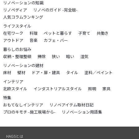
リノベーションの知識
リノペディア
リノベのガイド -完全版-
人気コラムランキング
ライフスタイル
在宅ワーク
料理
ペットと暮らす
子育て
共働き
アウトドア
音楽
カフェ・バー
暮らしのお悩み
収納・整理整頓
掃除
狭い
暗い
湿気
リノベーションの建材
床材
壁材
ドア・扉・建具
タイル
塗料／ペイント
インテリア
北欧スタイル
インダストリアルスタイル
照明
家具
特集
おもてなしインテリア
リノベアイテム取材日記
プロのキモチ -施工現場から-
リノベーション用語集
HAGSとは