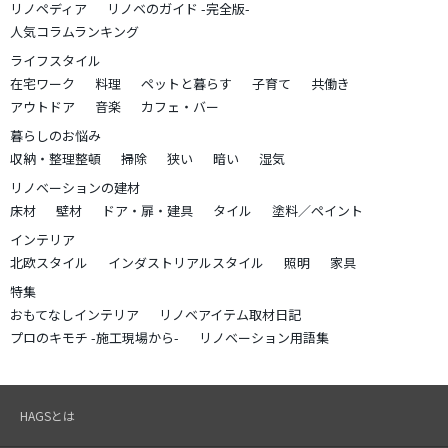
リノペディア
リノベのガイド -完全版-
人気コラムランキング
ライフスタイル
在宅ワーク
料理
ペットと暮らす
子育て
共働き
アウトドア
音楽
カフェ・バー
暮らしのお悩み
収納・整理整頓
掃除
狭い
暗い
湿気
リノベーションの建材
床材
壁材
ドア・扉・建具
タイル
塗料／ペイント
インテリア
北欧スタイル
インダストリアルスタイル
照明
家具
特集
おもてなしインテリア
リノベアイテム取材日記
プロのキモチ -施工現場から-
リノベーション用語集
HAGSとは