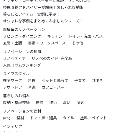
インテリアコーディネーターが解説！リノベのコツ
整理収納アドバイザーが解説！おしゃれ収納術
暮らしとアイテム｜実例に学ぶ！
オシャレな事例をまとめてみましたシリーズ！
部屋毎のリノベーション
リビング・ダイニング
キッチン
トイレ・洗面・バス
玄関・土間
書斎・ワークスペース
その他
リノベーションの知識
リノペディア
リノベのガイド -完全版-
人気コラムランキング
ライフスタイル
在宅ワーク
料理
ペットと暮らす
子育て
共働き
アウトドア
音楽
カフェ・バー
暮らしのお悩み
収納・整理整頓
掃除
狭い
暗い
湿気
リノベーションの建材
床材
壁材
ドア・扉・建具
タイル
塗料／ペイント
インテリア