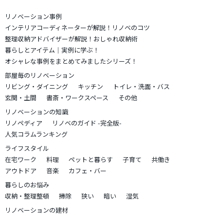
リノベーション事例
インテリアコーディネーターが解説！リノベのコツ
整理収納アドバイザーが解説！おしゃれ収納術
暮らしとアイテム｜実例に学ぶ！
オシャレな事例をまとめてみましたシリーズ！
部屋毎のリノベーション
リビング・ダイニング
キッチン
トイレ・洗面・バス
玄関・土間
書斎・ワークスペース
その他
リノベーションの知識
リノペディア
リノベのガイド -完全版-
人気コラムランキング
ライフスタイル
在宅ワーク
料理
ペットと暮らす
子育て
共働き
アウトドア
音楽
カフェ・バー
暮らしのお悩み
収納・整理整頓
掃除
狭い
暗い
湿気
リノベーションの建材