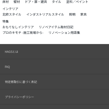
床材
壁材
ドア・扉・建具
タイル
塗料／ペイント
インテリア
北欧スタイル
インダストリアルスタイル
照明
家具
特集
おもてなしインテリア
リノベアイテム取材日記
プロのキモチ -施工現場から-
リノベーション用語集
HAGSとは
FAQ
特定商取引に基づく表記
プライバシーポリシー