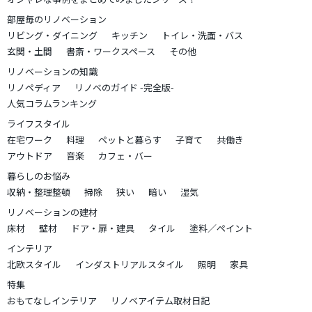
部屋毎のリノベーション
リビング・ダイニング
キッチン
トイレ・洗面・バス
玄関・土間
書斎・ワークスペース
その他
リノベーションの知識
リノペディア
リノベのガイド -完全版-
人気コラムランキング
ライフスタイル
在宅ワーク
料理
ペットと暮らす
子育て
共働き
アウトドア
音楽
カフェ・バー
暮らしのお悩み
収納・整理整頓
掃除
狭い
暗い
湿気
リノベーションの建材
床材
壁材
ドア・扉・建具
タイル
塗料／ペイント
インテリア
北欧スタイル
インダストリアルスタイル
照明
家具
特集
おもてなしインテリア
リノベアイテム取材日記