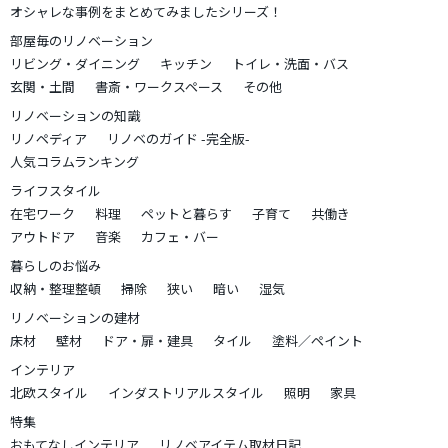
オシャレな事例をまとめてみましたシリーズ！
部屋毎のリノベーション
リビング・ダイニング
キッチン
トイレ・洗面・バス
玄関・土間
書斎・ワークスペース
その他
リノベーションの知識
リノペディア
リノベのガイド -完全版-
人気コラムランキング
ライフスタイル
在宅ワーク
料理
ペットと暮らす
子育て
共働き
アウトドア
音楽
カフェ・バー
暮らしのお悩み
収納・整理整頓
掃除
狭い
暗い
湿気
リノベーションの建材
床材
壁材
ドア・扉・建具
タイル
塗料／ペイント
インテリア
北欧スタイル
インダストリアルスタイル
照明
家具
特集
おもてなしインテリア
リノベアイテム取材日記