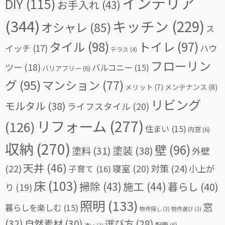
インテリア
DIY
(115)
お手入れ
(43)
(344)
キッチン
(229)
オシャレ
(85)
ス
タイル
(98)
トイレ
(97)
イッチ
(17)
ハウ
テラス
(4)
フローリン
ツー
(18)
バルコニー
(15)
バリアフリー
(6)
グ
(95)
マンション
(77)
メリット
(7)
メンテナンス
(8)
リビング
モルタル
(38)
ライフスタイル
(20)
リフォーム
(277)
(126)
住まい
(15)
内窓
(6)
収納
(270)
壁
(96)
塗料
(31)
塗装
(38)
外壁
天井
(46)
(22)
対策
(24)
寝室
(20)
小上が
子育て
(16)
床
(103)
掃除
(43)
施工
(44)
暮らし
(40)
り
(19)
照明
(133)
窓
暮らしを楽しむ
(15)
物件探し
(3)
物件選び
(3)
(32)
自然素材
(30)
選び方
(28)
配管
(6)