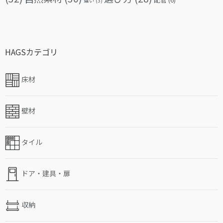
違い
(3)
HAGSカテゴリ
床材
壁材
タイル
ドア・建具・扉
収納