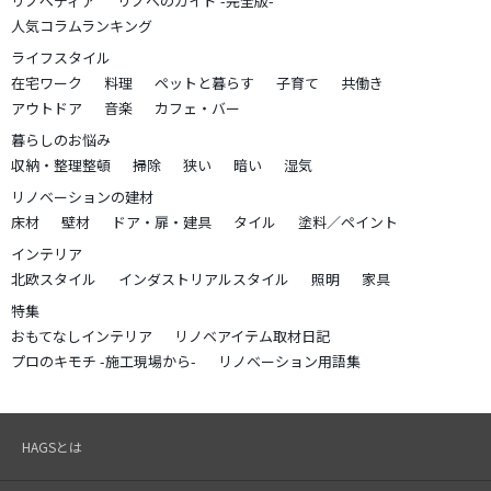
リノペディア
リノベのガイド -完全版-
人気コラムランキング
ライフスタイル
在宅ワーク
料理
ペットと暮らす
子育て
共働き
アウトドア
音楽
カフェ・バー
暮らしのお悩み
収納・整理整頓
掃除
狭い
暗い
湿気
リノベーションの建材
床材
壁材
ドア・扉・建具
タイル
塗料／ペイント
インテリア
北欧スタイル
インダストリアルスタイル
照明
家具
特集
おもてなしインテリア
リノベアイテム取材日記
プロのキモチ -施工現場から-
リノベーション用語集
HAGSとは