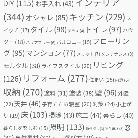
インテリア
DIY
(115)
お手入れ
(43)
(344)
キッチン
(229)
オシャレ
(85)
ス
タイル
(98)
トイレ
(97)
イッチ
(17)
ハウ
テラス
(4)
フローリン
ツー
(18)
バルコニー
(15)
バリアフリー
(6)
グ
(95)
マンション
(77)
メリット
(7)
メンテナンス
(8)
リビング
モルタル
(38)
ライフスタイル
(20)
リフォーム
(277)
(126)
住まい
(15)
内窓
(6)
収納
(270)
壁
(96)
塗料
(31)
塗装
(38)
外壁
天井
(46)
(22)
対策
(24)
寝室
(20)
小上が
子育て
(16)
床
(103)
掃除
(43)
施工
(44)
暮らし
(40)
り
(19)
照明
(133)
窓
暮らしを楽しむ
(15)
物件探し
(3)
物件選び
(3)
(32)
自然素材
(30)
選び方
(28)