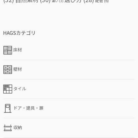
配管
(6)
違い
(3)
HAGSカテゴリ
床材
壁材
タイル
ドア・建具・扉
収納