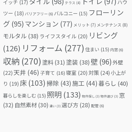
タイル
(98)
トイレ
(97)
イッチ
(17)
ハウ
テラス
(4)
フローリン
ツー
(18)
バルコニー
(15)
バリアフリー
(6)
グ
(95)
マンション
(77)
メリット
(7)
メンテナンス
(8)
リビング
モルタル
(38)
ライフスタイル
(20)
リフォーム
(277)
(126)
住まい
(15)
内窓
(6)
収納
(270)
壁
(96)
塗料
(31)
塗装
(38)
外壁
天井
(46)
(22)
対策
(24)
寝室
(20)
小上が
子育て
(16)
床
(103)
掃除
(43)
施工
(44)
暮らし
(40)
り
(19)
照明
(133)
窓
暮らしを楽しむ
(15)
物件探し
(3)
物件選び
(3)
(32)
自然素材
(30)
選び方
(28)
配管
(6)
違い
(3)