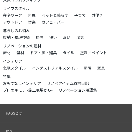
ライフスタイル
在宅ワーク
料理
ペットと暮らす
子育て
共働き
アウトドア
音楽
カフェ・バー
暮らしのお悩み
収納・整理整頓
掃除
狭い
暗い
湿気
リノベーションの建材
床材
壁材
ドア・扉・建具
タイル
塗料／ペイント
インテリア
北欧スタイル
インダストリアルスタイル
照明
家具
特集
おもてなしインテリア
リノベアイテム取材日記
プロのキモチ -施工現場から-
リノベーション用語集
HAGSとは
FAQ