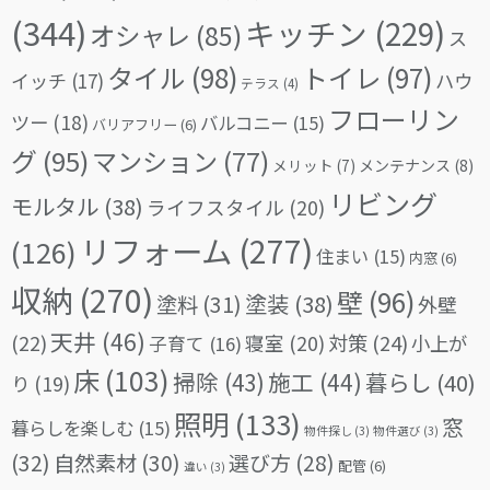
(344)
キッチン
(229)
オシャレ
(85)
ス
タイル
(98)
トイレ
(97)
イッチ
(17)
ハウ
テラス
(4)
フローリン
ツー
(18)
バルコニー
(15)
バリアフリー
(6)
グ
(95)
マンション
(77)
メリット
(7)
メンテナンス
(8)
リビング
モルタル
(38)
ライフスタイル
(20)
リフォーム
(277)
(126)
住まい
(15)
内窓
(6)
収納
(270)
壁
(96)
塗料
(31)
塗装
(38)
外壁
天井
(46)
(22)
対策
(24)
寝室
(20)
小上が
子育て
(16)
床
(103)
掃除
(43)
施工
(44)
暮らし
(40)
り
(19)
照明
(133)
窓
暮らしを楽しむ
(15)
物件探し
(3)
物件選び
(3)
(32)
自然素材
(30)
選び方
(28)
配管
(6)
違い
(3)