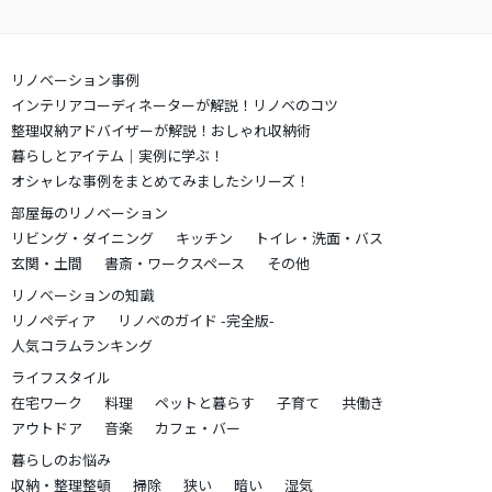
リノベーション事例
インテリアコーディネーターが解説！リノベのコツ
整理収納アドバイザーが解説！おしゃれ収納術
暮らしとアイテム｜実例に学ぶ！
オシャレな事例をまとめてみましたシリーズ！
部屋毎のリノベーション
リビング・ダイニング
キッチン
トイレ・洗面・バス
玄関・土間
書斎・ワークスペース
その他
リノベーションの知識
リノペディア
リノベのガイド -完全版-
人気コラムランキング
ライフスタイル
在宅ワーク
料理
ペットと暮らす
子育て
共働き
アウトドア
音楽
カフェ・バー
暮らしのお悩み
収納・整理整頓
掃除
狭い
暗い
湿気