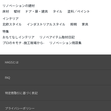
リノベーションの建材
床材
壁材
ドア・扉・建具
タイル
塗料／ペイント
インテリア
北欧スタイル
インダストリアルスタイル
照明
家具
特集
おもてなしインテリア
リノベアイテム取材日記
プロのキモチ -施工現場から-
リノベーション用語集
HAGSとは
FAQ
特定商取引に基づく表記
プライバシーポリシー