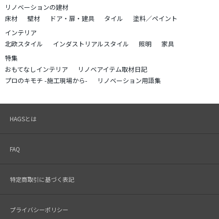
リノベーションの建材
床材
壁材
ドア・扉・建具
タイル
塗料／ペイント
インテリア
北欧スタイル
インダストリアルスタイル
照明
家具
特集
おもてなしインテリア
リノベアイテム取材日記
プロのキモチ -施工現場から-
リノベーション用語集
HAGSとは
FAQ
特定商取引に基づく表記
プライバシーポリシー