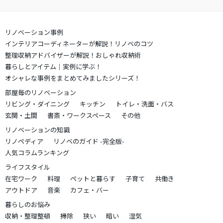
リノベーション事例
インテリアコーディネーターが解説！リノベのコツ
整理収納アドバイザーが解説！おしゃれ収納術
暮らしとアイテム｜実例に学ぶ！
オシャレな事例をまとめてみましたシリーズ！
部屋毎のリノベーション
リビング・ダイニング
キッチン
トイレ・洗面・バス
玄関・土間
書斎・ワークスペース
その他
リノベーションの知識
リノペディア
リノベのガイド -完全版-
人気コラムランキング
ライフスタイル
在宅ワーク
料理
ペットと暮らす
子育て
共働き
アウトドア
音楽
カフェ・バー
暮らしのお悩み
収納・整理整頓
掃除
狭い
暗い
湿気