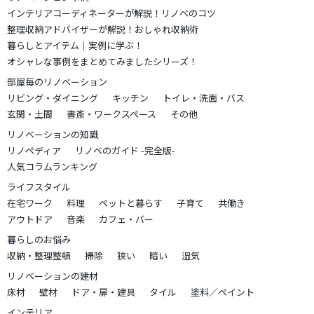
インテリアコーディネーターが解説！リノベのコツ
整理収納アドバイザーが解説！おしゃれ収納術
暮らしとアイテム｜実例に学ぶ！
オシャレな事例をまとめてみましたシリーズ！
部屋毎のリノベーション
リビング・ダイニング
キッチン
トイレ・洗面・バス
玄関・土間
書斎・ワークスペース
その他
リノベーションの知識
リノペディア
リノベのガイド -完全版-
人気コラムランキング
ライフスタイル
在宅ワーク
料理
ペットと暮らす
子育て
共働き
アウトドア
音楽
カフェ・バー
暮らしのお悩み
収納・整理整頓
掃除
狭い
暗い
湿気
リノベーションの建材
床材
壁材
ドア・扉・建具
タイル
塗料／ペイント
インテリア