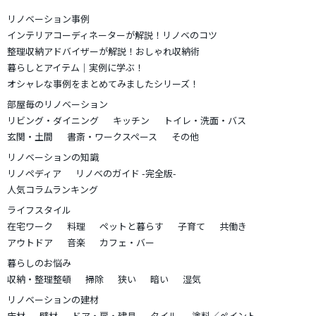
リノベーション事例
インテリアコーディネーターが解説！リノベのコツ
整理収納アドバイザーが解説！おしゃれ収納術
暮らしとアイテム｜実例に学ぶ！
オシャレな事例をまとめてみましたシリーズ！
部屋毎のリノベーション
リビング・ダイニング
キッチン
トイレ・洗面・バス
玄関・土間
書斎・ワークスペース
その他
リノベーションの知識
リノペディア
リノベのガイド -完全版-
人気コラムランキング
ライフスタイル
在宅ワーク
料理
ペットと暮らす
子育て
共働き
アウトドア
音楽
カフェ・バー
暮らしのお悩み
収納・整理整頓
掃除
狭い
暗い
湿気
リノベーションの建材
床材
壁材
ドア・扉・建具
タイル
塗料／ペイント