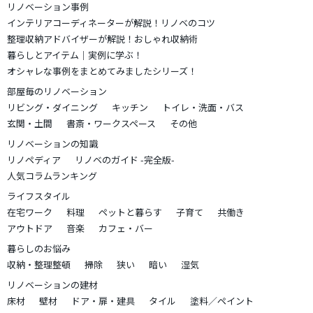
リノベーション事例
インテリアコーディネーターが解説！リノベのコツ
整理収納アドバイザーが解説！おしゃれ収納術
暮らしとアイテム｜実例に学ぶ！
オシャレな事例をまとめてみましたシリーズ！
部屋毎のリノベーション
リビング・ダイニング
キッチン
トイレ・洗面・バス
玄関・土間
書斎・ワークスペース
その他
リノベーションの知識
リノペディア
リノベのガイド -完全版-
人気コラムランキング
ライフスタイル
在宅ワーク
料理
ペットと暮らす
子育て
共働き
アウトドア
音楽
カフェ・バー
暮らしのお悩み
収納・整理整頓
掃除
狭い
暗い
湿気
リノベーションの建材
床材
壁材
ドア・扉・建具
タイル
塗料／ペイント