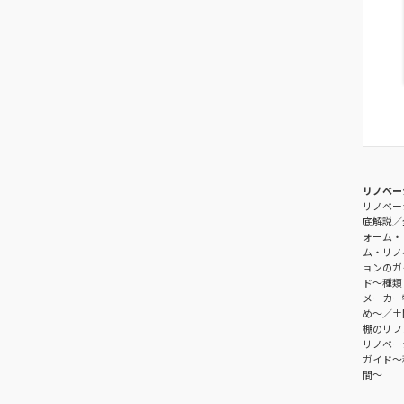
リノベー
リノベー
底解説
ォーム・
ム・リノ
ョンのガ
ド〜種類
メーカー
め〜
土
棚のリフ
リノベー
ガイド〜
間～