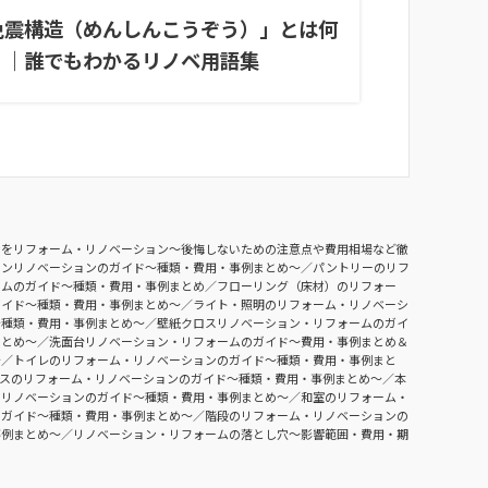
免震構造（めんしんこうぞう）」とは何
？｜誰でもわかるリノベ用語集
ンをリフォーム・リノベーション〜後悔しないための注意点や費用相場など徹
チンリノベーションのガイド〜種類・費用・事例まとめ〜
パントリーのリフ
ームのガイド〜種類・費用・事例まとめ
フローリング（床材）のリフォー
ガイド〜種類・費用・事例まとめ〜
ライト・照明のリフォーム・リノベーシ
〜種類・費用・事例まとめ〜
壁紙クロスリノベーション・リフォームのガイ
まとめ〜
洗面台リノベーション・リフォームのガイド〜費用・事例まとめ＆
〜
トイレのリフォーム・リノベーションのガイド〜種類・費用・事例まと
ースのリフォーム・リノベーションのガイド〜種類・費用・事例まとめ〜
本
・リノベーションのガイド〜種類・費用・事例まとめ〜
和室のリフォーム・
のガイド〜種類・費用・事例まとめ〜
階段のリフォーム・リノベーションの
事例まとめ〜
リノベーション・リフォームの落とし穴～影響範囲・費用・期