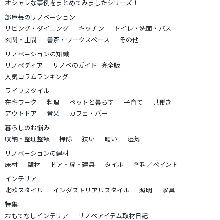
オシャレな事例をまとめてみましたシリーズ！
部屋毎のリノベーション
リビング・ダイニング
キッチン
トイレ・洗面・バス
玄関・土間
書斎・ワークスペース
その他
リノベーションの知識
リノペディア
リノベのガイド -完全版-
人気コラムランキング
ライフスタイル
在宅ワーク
料理
ペットと暮らす
子育て
共働き
アウトドア
音楽
カフェ・バー
暮らしのお悩み
収納・整理整頓
掃除
狭い
暗い
湿気
リノベーションの建材
床材
壁材
ドア・扉・建具
タイル
塗料／ペイント
インテリア
北欧スタイル
インダストリアルスタイル
照明
家具
特集
おもてなしインテリア
リノベアイテム取材日記