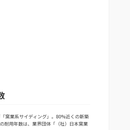
数
「窯業系サイディング」。80%近くの新築
グの耐用年数は、業界団体「（社）日本窯業