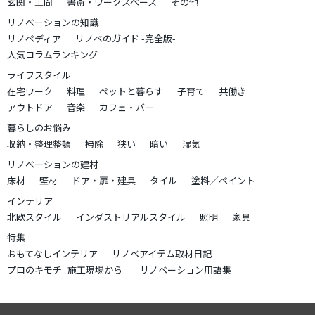
玄関・土間
書斎・ワークスペース
その他
リノベーションの知識
リノペディア
リノベのガイド -完全版-
人気コラムランキング
ライフスタイル
在宅ワーク
料理
ペットと暮らす
子育て
共働き
アウトドア
音楽
カフェ・バー
暮らしのお悩み
収納・整理整頓
掃除
狭い
暗い
湿気
リノベーションの建材
床材
壁材
ドア・扉・建具
タイル
塗料／ペイント
インテリア
北欧スタイル
インダストリアルスタイル
照明
家具
特集
おもてなしインテリア
リノベアイテム取材日記
プロのキモチ -施工現場から-
リノベーション用語集