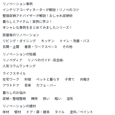
リノベーション事例
インテリアコーディネーターが解説！リノベのコツ
整理収納アドバイザーが解説！おしゃれ収納術
暮らしとアイテム｜実例に学ぶ！
オシャレな事例をまとめてみましたシリーズ！
部屋毎のリノベーション
リビング・ダイニング
キッチン
トイレ・洗面・バス
玄関・土間
書斎・ワークスペース
その他
リノベーションの知識
リノペディア
リノベのガイド -完全版-
人気コラムランキング
ライフスタイル
在宅ワーク
料理
ペットと暮らす
子育て
共働き
アウトドア
音楽
カフェ・バー
暮らしのお悩み
収納・整理整頓
掃除
狭い
暗い
湿気
リノベーションの建材
床材
壁材
ドア・扉・建具
タイル
塗料／ペイント