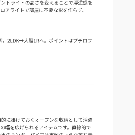
ダントライトの高さを変えることで浮遊感を
フロアライトで部屋に不要な影を作らず、
。2LDK→大胆1Rへ。ポイントはプチロフ
時的に掛けておくオープンな収納として活躍
アの幅を広げられるアイテムです。直線的で
な黒のハンガーパイプは事例のような落ち着