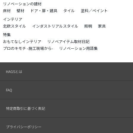
リノベーションの建材
床材
壁材
ドア・扉・建具
タイル
塗料／ペイント
インテリア
北欧スタイル
インダストリアルスタイル
照明
家具
特集
おもてなしインテリア
リノベアイテム取材日記
プロのキモチ -施工現場から-
リノベーション用語集
HAGSとは
FAQ
特定商取引に基づく表記
プライバシーポリシー