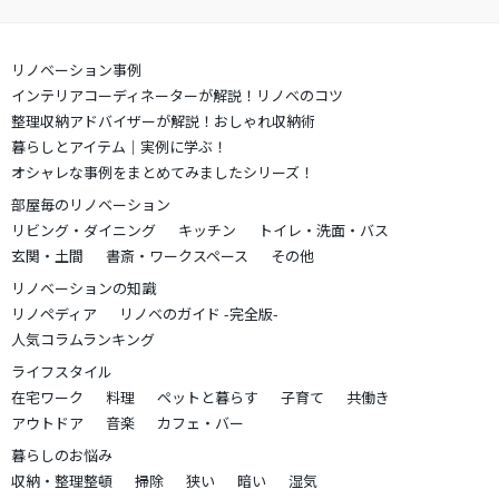
リノベーション事例
インテリアコーディネーターが解説！リノベのコツ
整理収納アドバイザーが解説！おしゃれ収納術
暮らしとアイテム｜実例に学ぶ！
オシャレな事例をまとめてみましたシリーズ！
部屋毎のリノベーション
リビング・ダイニング
キッチン
トイレ・洗面・バス
玄関・土間
書斎・ワークスペース
その他
リノベーションの知識
リノペディア
リノベのガイド -完全版-
人気コラムランキング
ライフスタイル
在宅ワーク
料理
ペットと暮らす
子育て
共働き
アウトドア
音楽
カフェ・バー
暮らしのお悩み
収納・整理整頓
掃除
狭い
暗い
湿気