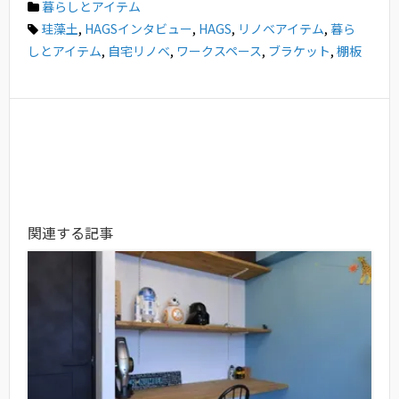
暮らしとアイテム
珪藻土
,
HAGSインタビュー
,
HAGS
,
リノベアイテム
,
暮ら
しとアイテム
,
自宅リノベ
,
ワークスペース
,
ブラケット
,
棚板
関連する記事