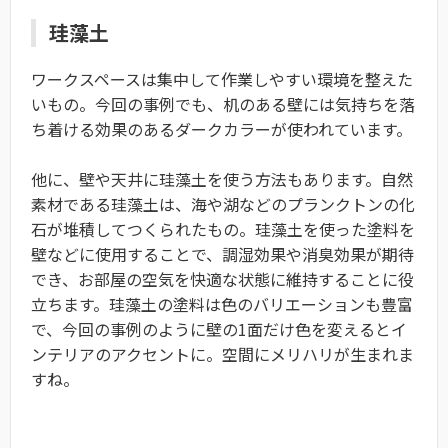
珪藻土
ワークスペースは集中して作業しやすい環境を整えた
いもの。今回の事例でも、机のある壁には気持ちを落
ち着ける効果のあるダークカラーが使われています。
他に、壁や天井に珪藻土を使う方法もあります。自然
素材である珪藻土は、海や湖などのプランクトンの化
石が堆積してつくられたもの。珪藻土を使った塗料を
壁などに使用することで、調湿効果や消臭効果が期待
でき、お部屋の空気を快適な状態に維持することに役
立ちます。珪藻土の塗料は色のバリエーションも豊富
で、今回の事例のように壁の1面だけ色を変えるとイ
ンテリアのアクセントに。空間にメリハリが生まれま
すね。