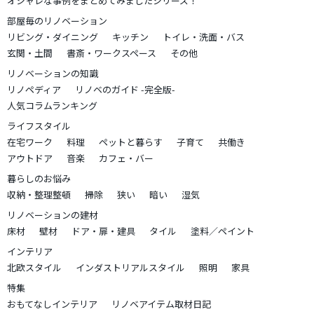
オシャレな事例をまとめてみましたシリーズ！
部屋毎のリノベーション
リビング・ダイニング
キッチン
トイレ・洗面・バス
玄関・土間
書斎・ワークスペース
その他
リノベーションの知識
リノペディア
リノベのガイド -完全版-
人気コラムランキング
ライフスタイル
在宅ワーク
料理
ペットと暮らす
子育て
共働き
アウトドア
音楽
カフェ・バー
暮らしのお悩み
収納・整理整頓
掃除
狭い
暗い
湿気
リノベーションの建材
床材
壁材
ドア・扉・建具
タイル
塗料／ペイント
インテリア
北欧スタイル
インダストリアルスタイル
照明
家具
特集
おもてなしインテリア
リノベアイテム取材日記