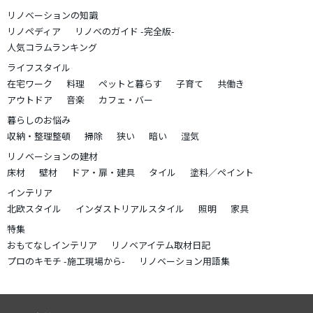
リノベーションの知識
リノペディア
リノベのガイド -完全版-
人気コラムランキング
ライフスタイル
在宅ワーク
料理
ペットと暮らす
子育て
共働き
アウトドア
音楽
カフェ・バー
暮らしのお悩み
収納・整理整頓
掃除
狭い
暗い
湿気
リノベーションの建材
床材
壁材
ドア・扉・建具
タイル
塗料／ペイント
インテリア
北欧スタイル
インダストリアルスタイル
照明
家具
特集
おもてなしインテリア
リノベアイテム取材日記
プロのキモチ -施工現場から-
リノベーション用語集